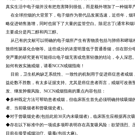
真实生活中电子烟并没有把危害降到很低，而是额外增加了一种烟草产
在全球控烟的大背景下，电子烟作为替代品发展迅速，近些年，烟
略促进销售激增，同时也留下了大量的监管空白。除尼古丁(通常和烟
主要成分是丙二醇和丙三醇。
从已有的文献可以明确的电子烟所产生有害物质包括与肺癌和哮喘
致癌性羰基化合物等。这些成分的浓度明显低于普通香烟，但在部分
突严重的研究更有可能得出电子烟无害或危害轻微的结论，令人深思
如何有效实施戒烟，请看NCCN戒烟指南！
目前，卫生机构缺乏系统性、一致性的机制用于促进癌症患者戒烟，
益处数不胜数，有太多证据支持。尤其是癌症患者而言，戒烟可改善
发、继发肿瘤风险。NCCN戒烟指南的重点内容包括：
◆多种既定方法可帮助患者戒烟，但临床医生首先必须明确持续吸烟的
者、当前吸烟者和曾吸烟史者)。
◆对于曾吸烟史者(包括此前30天内未吸烟者)，临床医生应根据再次
◆存在以下标准中的一项或多项即表明存在高复吸风险：欲望强烈、
目前在接受戒烟治疗、吸毒(包括大麻)。