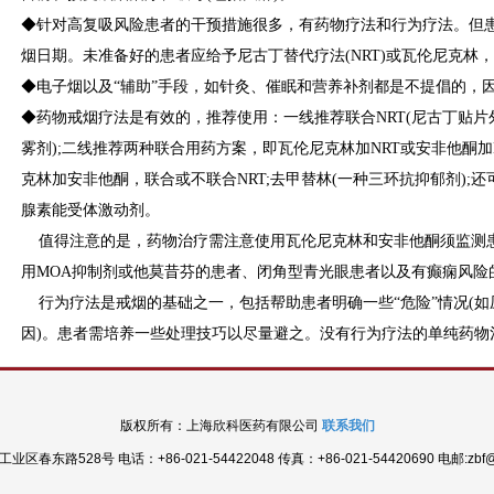
◆针对高复吸风险患者的干预措施很多，有药物疗法和行为疗法。但患
烟日期。未准备好的患者应给予尼古丁替代疗法(NRT)或瓦伦尼克林
◆电子烟以及“辅助”手段，如针灸、催眠和营养补剂都是不提倡的，
◆药物戒烟疗法是有效的，推荐使用：一线推荐联合NRT(尼古丁贴
雾剂);二线推荐两种联合用药方案，即瓦伦尼克林加NRT或安非他酮加
克林加安非他酮，联合或不联合NRT;去甲替林(一种三环抗抑郁剂);还
腺素能受体激动剂。
值得注意的是，药物治疗需注意使用瓦伦尼克林和安非他酮须监测
用MOA抑制剂或他莫昔芬的患者、闭角型青光眼患者以及有癫痫风险
行为疗法是戒烟的基础之一，包括帮助患者明确一些“危险”情况(如
因)。患者需培养一些处理技巧以尽量避之。没有行为疗法的单纯药物
版权所有：上海欣科医药有限公司
联系我们
东路528号 电话：+86-021-54422048 传真：+86-021-54420690 电邮:zbf@xk