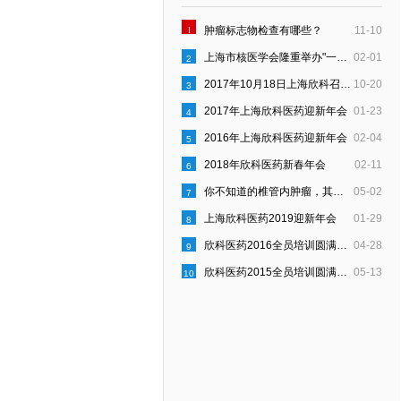
1
肿瘤标志物检查有哪些？
11-10
上海市核医学会隆重举办"一县一科"建设启动仪式
02-01
2
2017年10月18日上海欣科召开“员工行为约定”宣贯会
10-20
3
2017年上海欣科医药迎新年会
01-23
4
2016年上海欣科医药迎新年会
02-04
5
2018年欣科医药新春年会
02-11
6
你不知道的椎管内肿瘤，其实是这样的！
05-02
7
上海欣科医药2019迎新年会
01-29
8
欣科医药2016全员培训圆满结束
04-28
9
欣科医药2015全员培训圆满结束
05-13
10