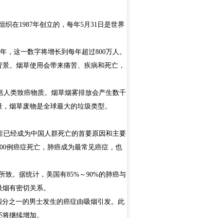
界卫生组织在1987年创立的，每年5月31日是世界
年，这一数字将增长到每年超过800万人。
背景。烟草使用会带来痛苦、疾病和死亡，
括人类致癌物质。烟草烟雾排放会产生数千
量，烟草废物是全球最大的垃圾类型。
症已经成为中国人群死亡的首要原因和主要
4,000例癌症死亡，肺癌成为最常见癌症，也
致。据统计，美国有85%～90%的肺癌与
吸烟有密切关系。
，四分之一的男士发生的癌症由吸烟引发。此
还将继续增加。