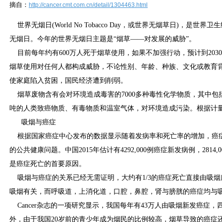
摘自：
http://cancer.cmt.com.cn/detail/1304463.html
世界无烟日(World No Tobacco Day，或世界无烟草日)，是世
无烟日。今年的世界无烟日主题是“烟草——对发展的威胁”。
目前每年约有600万人死于烟草使用，如果不加强行动，预计到2030
烟草使用对任何人都构成威胁，不论性别、年龄、种族、文化或教育
使家庭陷入贫困，国民经济遭到削弱。
烟草废物含有会对环境造成毒害的7000多种毒性化学物质，其中包
吨的人类致癌物质、有毒物质和温室气体，对环境造成污染。根据计
吸烟与癌症
根据国家癌症中心发布的数据显示随着发病率和死亡率的增加，癌
的公共健康问题。中国2015年估计有4292,000例癌症新发病例，281
是癌症死亡的首要原因。
吸烟与癌症的关系已经无需证明，大约有1/3的癌症死亡直接由吸烟所
吸烟有关，而呼吸道，上消化道，口腔，鼻腔，肾与膀胱的癌症均与
Cancer杂志的一项研究显示，我国每年有43万人由吸烟新发癌症
外，由于我国20岁前的青少年成为烟民的比例较高，烟草导致的癌症