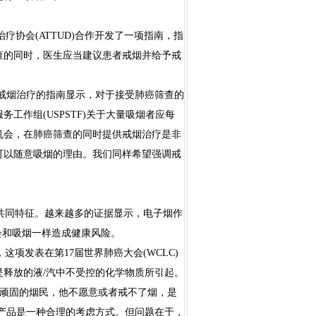
治疗协会(ATTUD)合作开发了一项指南，指
查的同时，医生应当建议患者戒烟并给予戒
受戒烟治疗的指南显示，对于接受肺癌筛查的
工作组(USPSTF)关于大量吸烟者应每
机会，在肺癌筛查的同时提供戒烟治疗是非
可以随意吸烟的理由。我们同样希望强调戒
共同特征。越来越多的证据显示，电子烟作
会和吸烟一样造成健康风险。
发表在第17届世界肺癌大会(WCLC)
释放的液/汽中不受控的化学物质所引起。
顽固的烟民，他不愿意或者戒不了烟，是
害产品是一种合理的考虑方式。但问题在于，