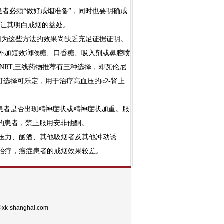
者必须“做好戒烟准备”，同时也要明确戒
，让其明白戒烟的益处。
因为这些方法的效果尚缺乏充足证据证明。
片外加短效润喉糖、口香糖、吸入剂或鼻腔喷
NRT;三线药物推荐有三种选择，即瓦伦尼
可选择可乐定，用于治疗高血压的α2-肾上
患者是否出现精神症状或精神症状加重。服
的患者，禁止服用安非他酮。
压力、酗酒、其他吸烟者及其他冲动诱
治疗，癌症患者的戒烟效果较差。
-shanghai.com