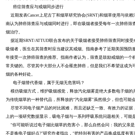
癌症筛查应与戒烟同步进行
近期发表Cancer上尼古丁和烟草研究协会(SRNT)和烟草使用与依赖
南认为肺癌筛查应与戒烟同时进行，即在吸烟者接受每年一次肺癌筛
烟治疗。
据近期SRNT/ATTUD联合发布的关于吸烟者接受肺癌筛查同时接
吸烟者，医生在其筛查时应当建议其戒烟。指南参考了近期美国预防服务
年接受一次肺癌筛查的推荐。指南作者认为，筛查是鼓励戒烟的一个
常关键的。尽管其中大部分人不会罹患肺癌，但是我们不希望这成为
烟的各种好处。
电子烟替代香烟，属于无烟无危害吗？
模仿吸烟方式，维护吸烟感觉，释放汽化烟雾是绝大多数电子烟的
为传统烟草的一种替代品，所释放的“汽化烟雾”虽然很少，但也可能
尽管不同电子烟产品的对比困难，而且还缺乏一致、有效力的证据，这项
上的一项研究数据显示，吸电子烟与一系列呼吸系统问题相关，可能是
“你可能听说过电子烟比烟草的危害小，那么自然会问：我的父亲是
不是换电子烟好点?”研究作者指出，“把特别有害的产品换成低度有