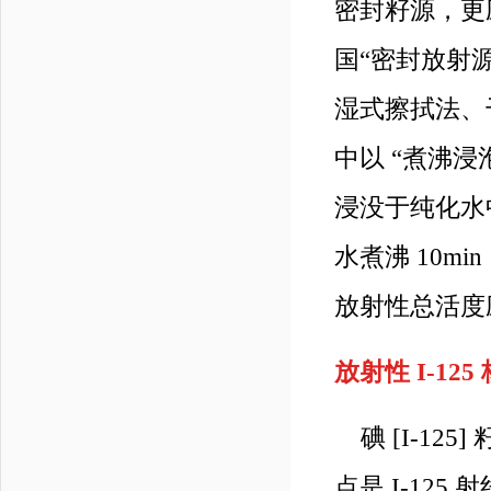
密封籽源，更
国“密封放射源分级
湿式擦拭法、
中以 “煮沸
浸没于纯化水中
水煮沸 10m
放射性总活度应
放射性 I-1
碘 [I-12
点是 I-12