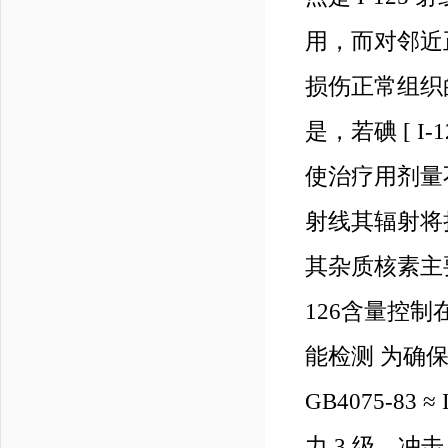
用，而对邻近
损伤正常组织
是，若碘 [ 
使治疗用剂量
射线其辐射将损
其杂质核素主要是
126含量控制
能检测 为确
GB4075-83
力 3 级、冲