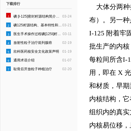
下载排行
大体分两种类
1
碘 [I-125]密封籽源结构简介和质量控制要点
03-24
布）。另一种是
碘125籽源结构、基本特性和规格
03-21
2
I-125 附
医生手术操作过程碘[125I]籽源所受剂量计算
03-11
3
放射性粒子治疗前列腺癌
02-19
4
批生产的内核 
欣科医药核安全文化政策声明
01-19
5
每粒间所含I-
通用术语介绍
01-07
6
耻骨后开放粒子种植治疗
02-20
7
用，即在 X
和材质，早期
内核结构，它
组织内的真实
内核易位移，