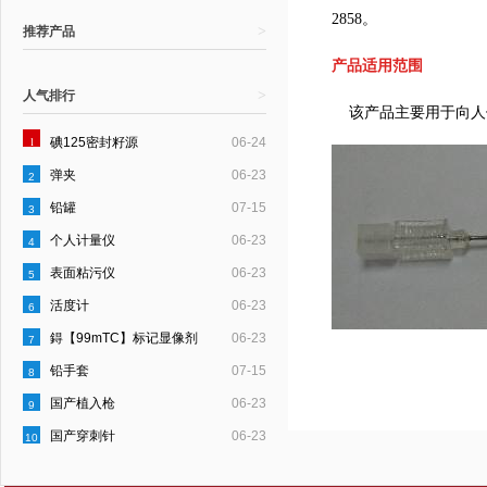
2858。
>
推荐产品
产品适用范围
>
人气排行
该产品主要用于向人
1
碘125密封籽源
06-24
弹夹
06-23
2
铅罐
07-15
3
个人计量仪
06-23
4
表面粘污仪
06-23
5
活度计
06-23
6
鍀【99mTC】标记显像剂
06-23
7
铅手套
07-15
8
国产植入枪
06-23
9
国产穿刺针
06-23
10