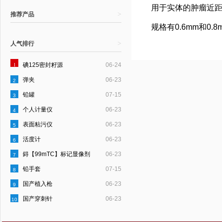
用于实体的肿瘤近
>
推荐产品
规格有0.6mm和0.8
>
人气排行
1
碘125密封籽源
06-24
弹夹
06-23
2
铅罐
07-15
3
个人计量仪
06-23
4
表面粘污仪
06-23
5
活度计
06-23
6
鍀【99mTC】标记显像剂
06-23
7
铅手套
07-15
8
国产植入枪
06-23
9
国产穿刺针
06-23
10