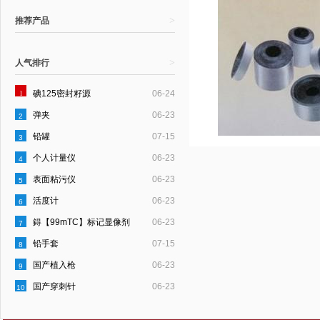
>
推荐产品
>
人气排行
1
碘125密封籽源
06-24
弹夹
06-23
2
铅罐
07-15
3
个人计量仪
06-23
4
表面粘污仪
06-23
5
活度计
06-23
6
鍀【99mTC】标记显像剂
06-23
7
铅手套
07-15
8
国产植入枪
06-23
9
国产穿刺针
06-23
10